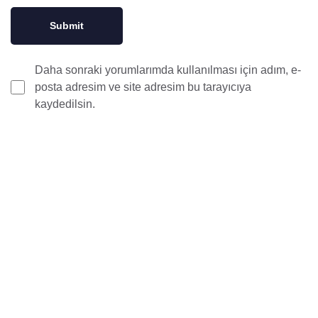
Daha sonraki yorumlarımda kullanılması için adım, e-
posta adresim ve site adresim bu tarayıcıya
kaydedilsin.
Bizimle İletişime
Geçin...
Yüksek kabiliyetli, insan ilişkileri gelişmiş ve tecrübeli
Arabulucu avukatlarımız, uyuşmazlık sürecinin giderilmesi
için hızlı ve kesin çözümlere odaklanır.