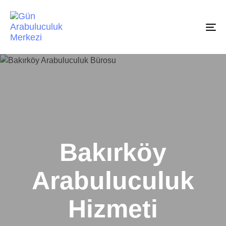
To
na
Bakırköy
Arabuluculuk
Hizmeti